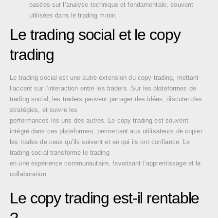
basées sur l’analyse technique et fondamentale, souvent
utilisées dans le trading miroir.
Le trading social et le copy
trading
Le trading social est une autre extension du copy trading, mettant
l’accent sur l’interaction entre les traders. Sur les plateformes de
trading social, les traders peuvent partager des idées, discuter des
stratégies, et suivre les
performances les uns des autres. Le copy trading est souvent
intégré dans ces plateformes, permettant aux utilisateurs de copier
les trades de ceux qu’ils suivent et en qui ils ont confiance. Le
trading social transforme le trading
en une expérience communautaire, favorisant l’apprentissage et la
collaboration.
Le copy trading est-il rentable
?