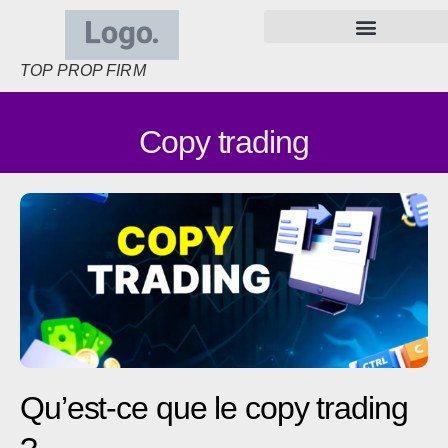
Indices Futures
Trading Cryptos
Formation au Trading
NOVA FUNDING Challenge
PHIDIAS PROPFIRM Challenge
THE FUNDED TRADER Challenge
THE5ERS Challenge
TOP PROP FIRM
Copy trading
Qu’est-ce que le copy trading