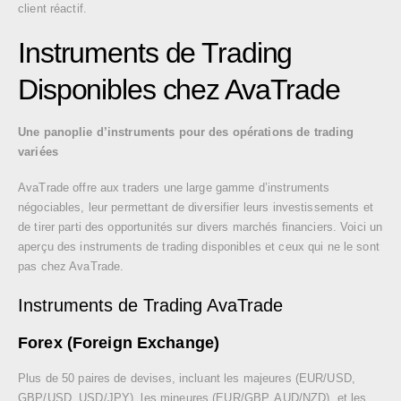
client réactif.
Instruments de Trading
Disponibles chez AvaTrade
Une panoplie d’instruments pour des opérations de trading
variées
AvaTrade offre aux traders une large gamme d’instruments
négociables, leur permettant de diversifier leurs investissements et
de tirer parti des opportunités sur divers marchés financiers. Voici un
aperçu des instruments de trading disponibles et ceux qui ne le sont
pas chez AvaTrade.
Instruments de Trading AvaTrade
Forex (Foreign Exchange)
Plus de 50 paires de devises, incluant les majeures (EUR/USD,
GBP/USD, USD/JPY), les mineures (EUR/GBP, AUD/NZD), et les