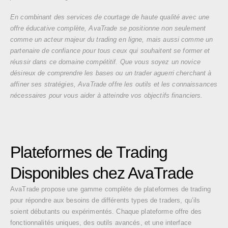
En combinant des services de courtage de haute qualité avec une
offre éducative complète, AvaTrade se positionne non seulement
comme un acteur majeur du trading en ligne, mais aussi comme un
partenaire de confiance pour tous ceux qui souhaitent se former et
réussir dans ce domaine compétitif. Que vous soyez un novice
désireux de comprendre les bases ou un trader aguerri cherchant à
affiner ses stratégies, AvaTrade offre les outils et les connaissances
nécessaires pour vous aider à atteindre vos objectifs financiers.
Plateformes de Trading
Disponibles chez AvaTrade
AvaTrade propose une gamme complète de plateformes de trading
pour répondre aux besoins de différents types de traders, qu’ils
soient débutants ou expérimentés. Chaque plateforme offre des
fonctionnalités uniques, des outils avancés, et une interface