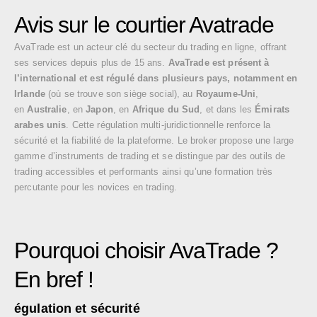
Avis sur le courtier Avatrade
AvaTrade est un acteur clé du secteur du trading en ligne, offrant
ses services depuis plus de 15 ans.
AvaTrade est présent à
l’international et est régulé dans plusieurs pays, notamment en
Irlande
(où se trouve son siège social), au
Royaume-Uni
,
en
Australie
, en
Japon
, en
Afrique du Sud
, et dans les
Émirats
arabes unis
. Cette régulation multi-juridictionnelle renforce la
sécurité et la fiabilité de la plateforme. Le broker propose une large
gamme d’instruments de trading et se distingue par des outils de
trading accessibles et performants ainsi qu’une formation très
percutante pour les novices en trading.
Pourquoi choisir AvaTrade ?
En bref !
égulation et sécurité