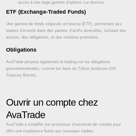
accès à une large gamme d’options sur devises.
ETF (Exchange-Traded Funds)
Une gamme de fonds négociés en bourse (ETF), permettant aux
traders d’investir dans des paniers d’actifs diversifiés, incluant des
actions, des obligations, et des matières premières.
Obligations
AvaTrade propose également le trading sur les obligations
gouvernementales, comme les bons du Trésor américain (US
Treasury Bonds).
Ouvrir un compte chez
AvaTrade
AvaTrade a simplifié son processus d’ouverture de compte pour
offrir une expérience fluide aux nouveaux traders.