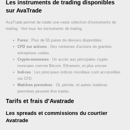
Les instruments de trading disponibles
sur AvaTrade
AvaTrade permet de trader une vaste sélection d’instruments de
trading : Voir tous les instruments de trading
Forex
: Plus de 55 paires de devises disponibles.
CFD sur actions
: Des centaines d’actions de grandes
entreprises cotées.
Crypto-monnaies
: Un accès aux principales crypto-
monnaies comme Bitcoin, Ethereum, et plus encore.
Indices
: Les principaux indices mondiaux sont accessibles
via CFD.
Matières premières
: Or, pétrole, et autres matières
premières peuvent être tradés.
Tarifs et frais d’Avatrade
Les spreads et commissions du courtier
Avatrade