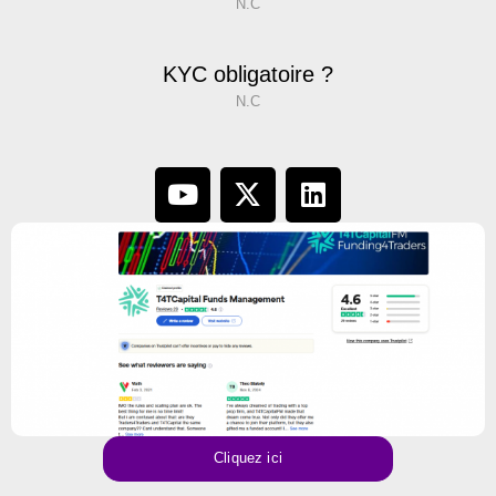
N.C
KYC obligatoire ?
N.C
Cliquez ici