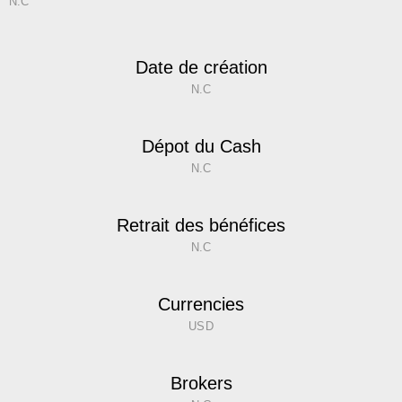
N.C
Date de création
N.C
Dépot du Cash
N.C
Retrait des bénéfices
N.C
Currencies
USD
Brokers