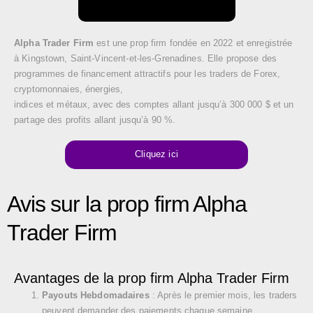
Alpha Trader Firm
est une prop firm fondée en 2022 et enregistrée
à Kingstown, Saint-Vincent-et-les-Grenadines. Elle propose des
programmes de financement attractifs pour les traders de Forex,
cryptomonnaies, énergies,
indices et métaux, avec des comptes allant jusqu’à 300 000 $ et un
partage des profits allant jusqu’à 90 %.
Cliquez ici
Avis sur la prop firm Alpha
Trader Firm
Avantages de la prop firm Alpha Trader Firm
Payouts Hebdomadaires
: Après le premier mois, les traders
peuvent demander des paiements chaque semaine.