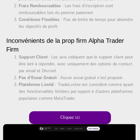
Frais Remboursables
: Les frais d’inscription sont
remboursables lors du premier paiement.
Conditions Flexibles
: Pas de limite de temps pour atteindre
les objectifs de profit.
Inconvénients de la prop firm Alpha Trader
Firm
Support Client
: Les avis indiquent que le support client peut
être lent à répondre, avec uniquement des options de contact
par email et Discord.
Pas d’Essai Gratuit
: Aucun essai gratuit n’est proposé.
Plateforme Limité
: TradeLocker est considéré comme ayant
des fonctionnalités limitées par rapport à d’autres plateformes
populaires comme MetaTrader.
Cliquez ici