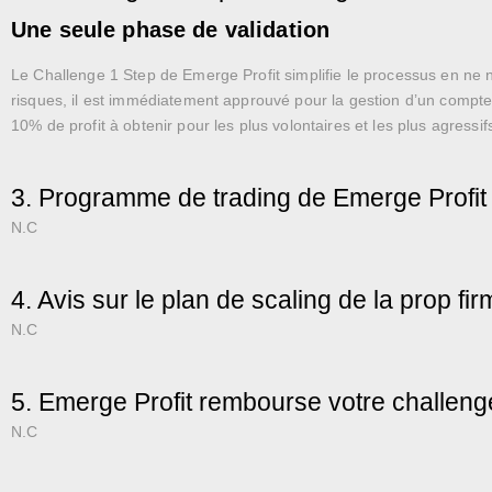
Une seule phase de validation
Le Challenge 1 Step de Emerge Profit simplifie le processus en ne néc
risques, il est immédiatement approuvé pour la gestion d’un compte.
10% de profit à obtenir pour les plus volontaires et les plus agress
3. Programme de trading de Emerge Profit
N.C
4. Avis sur le plan de scaling de la prop fi
N.C
5. Emerge Profit rembourse votre challeng
N.C