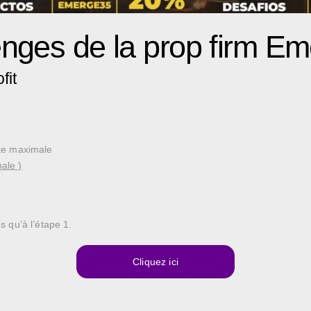
enges de la prop firm Em
fit
rte maximale
ale )
 qu’à l’étape 1.
Cliquez ici