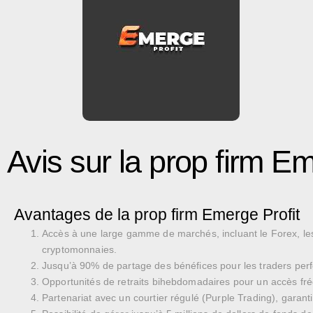
Avis sur la prop firm Em
Avantages de la prop firm Emerge Profit
Accès à une large gamme de marchés, incluant le Forex, les
cryptomonnaies.
Jusqu’à 90% de partage des bénéfices pour les traders per
Opportunités de retraits bihebdomadaires pour un accès fr
Partenariat avec un courtier régulé (Purple Trading), garanti