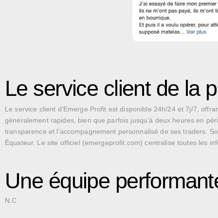
Le service client de la 
Le service client d’Emerge Profit est disponible 24h/24 et 7j/7, offran
généralement rapides, bien que parfois jusqu’à deux heures en pério
transparence et l’accompagnement personnalisé de ses traders. Son 
Équateur. Le site officiel (emergeprofit.com) centralise toutes les in
Une équipe performant
N.C