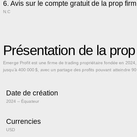
6. Avis sur le compte gratuit de la prop fir
N.C
Présentation de la prop 
Emerge Profit est une firme de trading propriétaire fondée en 202
jusqu’à 400 000 $, avec un partage des profits pouvant atteindre 90
Date de création
2024 –
Équateur
Currencies
USD