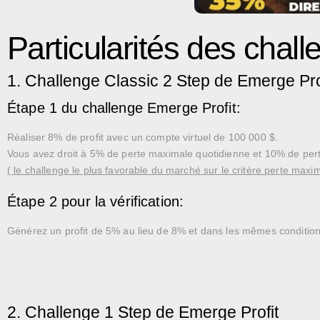
Particularités des chall
1. Challenge Classic 2 Step de Emerge Pro
Étape 1 du challenge Emerge Profit:
Réaliser 8% de profit avec un compte virtuel de 100 000 $.
Vous avez droit à 5% de perte maximale quotidienne et 10% de pe
( le challenge le plus favorable du marché sur le critère perte maxim
Étape 2 pour la vérification:
Générez un profit de 5% au lieu de 8% et dans les mêmes conditions
2. Challenge 1 Step de Emerge Profit